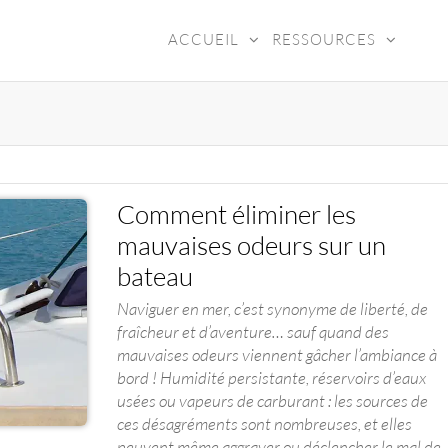
ACCUEIL
RESSOURCES
ADY4SEA
Comment éliminer les
mauvaises odeurs sur un
bateau
Naviguer en mer, c’est synonyme de liberté, de
fraîcheur et d’aventure… sauf quand des
mauvaises odeurs viennent gâcher l’ambiance à
bord ! Humidité persistante, réservoirs d’eaux
usées ou vapeurs de carburant : les sources de
ces désagréments sont nombreuses, et elles
peuvent même aggraver ou déclencher le mal de