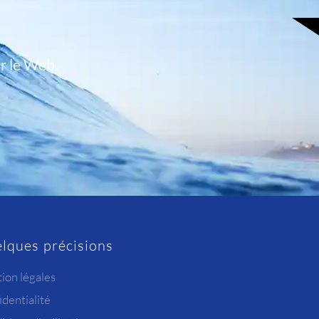
r le Web.
lques précisions
ion légales
dentialité