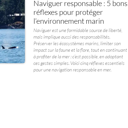
Naviguer responsable : 5 bons
réflexes pour protéger
l’environnement marin
Naviguer est une formidable source de liberté,
mais implique aussi des responsabilités.
Préserver les écosystèmes marins, limiter son
impact sur la faune et la flore, tout en continuant
à profiter de la mer : c’est possible, en adoptant
ces gestes simples. Voici cinq réflexes essentiels
pour une navigation responsable en mer.