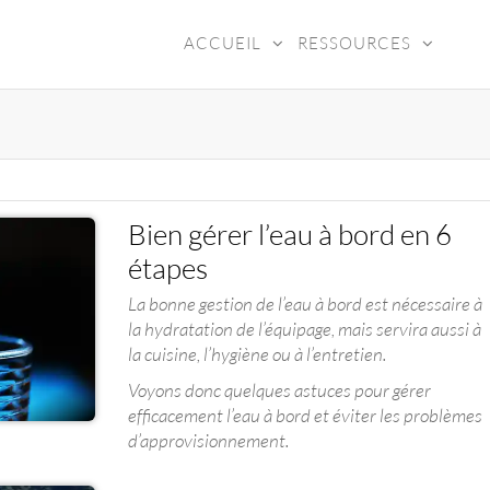
ACCUEIL
RESSOURCES
ADY4SEA
Bien gérer l’eau à bord en 6
étapes
La bonne gestion de l’eau à bord est nécessaire à
la hydratation de l’équipage, mais servira aussi à
la cuisine, l’hygiène ou à l’entretien.
Voyons donc quelques astuces pour gérer
efficacement l’eau à bord et éviter les problèmes
d’approvisionnement.