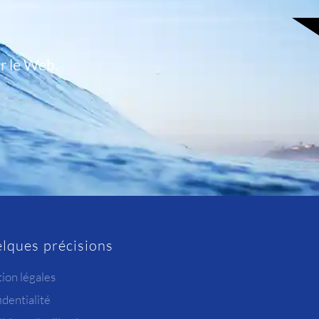
r le Web.
lques précisions
ion légales
dentialité