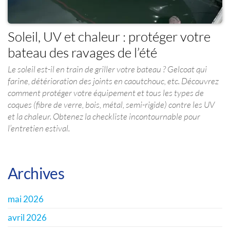
Soleil, UV et chaleur : protéger votre
bateau des ravages de l’été
Le soleil est-il en train de griller votre bateau ? Gelcoat qui
farine, détérioration des joints en caoutchouc, etc. Découvrez
comment protéger votre équipement et tous les types de
coques (fibre de verre, bois, métal, semi-rigide) contre les UV
et la chaleur. Obtenez la checkliste incontournable pour
l’entretien estival.
Archives
mai 2026
avril 2026