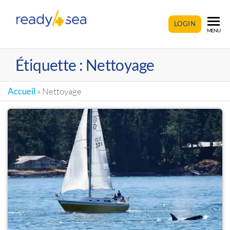
READY4SEA
LOGIN
MENU
Étiquette :
Nettoyage
Accueil
»
Nettoyage