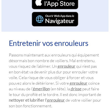
Entretenir vos enrouleurs
Passons maintenant aux enrouleurs qui équipement
désormais bon nombre de voiliers. Mal entretenu,
vous risquez de l’abîmer. Un
enrouleur
qui n’est pas
en bon état va devenir plus dur pour enrouler votre
voile. Cela risque de vous obliger à forcer et vous
pouvez alors le détériorer. Si votre
enrouleur
coince
au niveau de l’
émerillon
(en tête), la
drisse
peut faire
le tour du profilé et le tordre. Il est donc important de
nettoyer et lubrifier l’
enrouleur
de votre voilier pour
son bon fonctionnement.