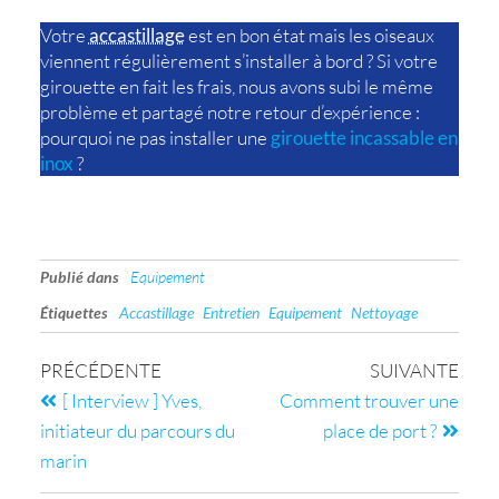
Votre
accastillage
est en bon état mais les oiseaux
viennent régulièrement s’installer à bord ? Si votre
girouette en fait les frais, nous avons subi le même
problème et partagé notre retour d’expérience :
pourquoi ne pas installer une
girouette incassable en
inox
?
Publié dans
Equipement
Étiquettes
Accastillage
Entretien
Equipement
Nettoyage
PRÉCÉDENTE
SUIVANTE
[ Interview ] Yves,
Comment trouver une
initiateur du parcours du
place de port ?
marin