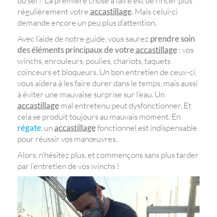
du sel ? La première chose à faire est de rincer plus
régulièrement votre
accastillage
. Mais celui-ci
demande encore un peu plus d’attention.
Avec l’aide de notre guide, vous saurez
prendre soin
des éléments principaux de votre
accastillage
: vos
winchs, enrouleurs, poulies, chariots, taquets
coinceurs et bloqueurs. Un bon entretien de ceux-ci,
vous aidera à les faire durer dans le temps, mais aussi
à éviter une mauvaise surprise sur l’eau. Un
accastillage
mal entretenu peut dysfonctionner. Et
cela se produit toujours au mauvais moment. En
régate
, un
accastillage
fonctionnel est indispensable
pour réussir vos manœuvres.
Alors, n’hésitez plus, et commençons sans plus tarder
par l’entretien de vos winchs !