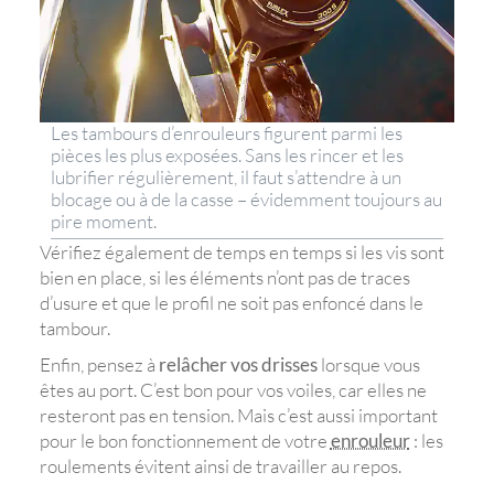
Les tambours d’enrouleurs figurent parmi les
pièces les plus exposées. Sans les rincer et les
lubrifier régulièrement, il faut s’attendre à un
blocage ou à de la casse – évidemment toujours au
pire moment.
Vérifiez également de temps en temps si les vis sont
bien en place, si les éléments n’ont pas de traces
d’usure et que le profil ne soit pas enfoncé dans le
tambour.
Enfin, pensez à
relâcher vos drisses
lorsque vous
êtes au port. C’est bon pour vos voiles, car elles ne
resteront pas en tension. Mais c’est aussi important
pour le bon fonctionnement de votre
enrouleur
: les
roulements évitent ainsi de travailler au repos.