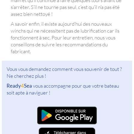
main et qu’il continue à faire quelques tours avant de
s’arrêter. S’il ne tourne pas seul, c’est qu’il n’a pas été
assez bien nettoyé !
A savoir enfin, il existe aujourd’hui des nouveaux
winchs qui ne nécessitent pas de lubrification car ils
fonctionnent à sec. Pour leur entretien, nous vous
conseillons de suivre les recommandations du
fabricant.
Vous vous demandez comment vous souvenir de tout ?
Ne cherchez plus !
Ready
4
Sea
vous accompagne pour que votre bateau
soit apte à naviguer !