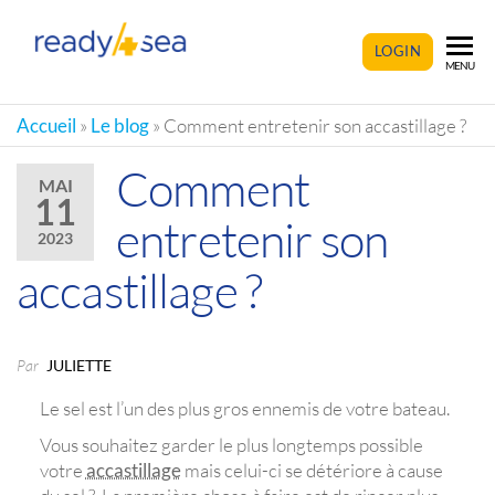
READY4SEA
LOGIN
MENU
Accueil
»
Le blog
»
Comment entretenir son accastillage ?
Comment
MAI
11
entretenir son
2023
accastillage ?
Par
JULIETTE
Le sel est l’un des plus gros ennemis de votre bateau.
Vous souhaitez garder le plus longtemps possible
votre
accastillage
mais celui-ci se détériore à cause