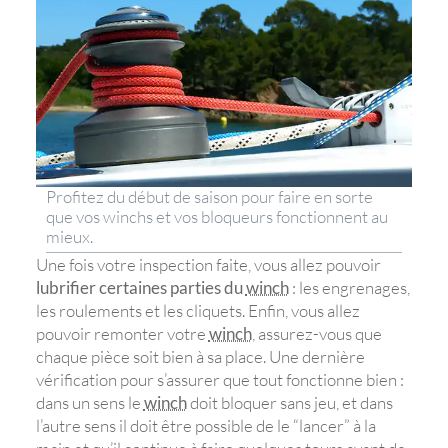
Profitez du début de saison pour faire en sorte
que vos winchs et vos bloqueurs fonctionnent au
mieux.
Une fois votre inspection faite, vous allez pouvoir
lubrifier certaines parties du
winch
: les engrenages,
les roulements et les cliquets. Enfin, vous allez
pouvoir remonter votre
winch
, assurez-vous que
chaque pièce soit bien à sa place. Une dernière
vérification pour s’assurer que tout fonctionne bien :
dans un sens le
winch
doit bloquer sans jeu, et dans
l’autre sens il doit être possible de le “lancer” à la