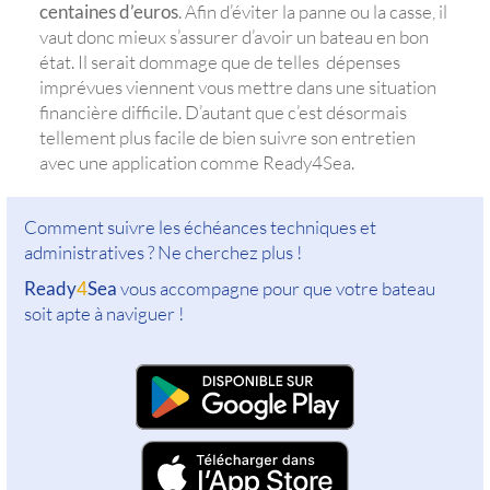
centaines d’euros
. Afin d’éviter la panne ou la casse, il
vaut donc mieux s’assurer d’avoir un bateau en bon
état. Il serait dommage que de telles dépenses
imprévues viennent vous mettre dans une situation
financière difficile. D’autant que c’est désormais
tellement plus facile de bien suivre son entretien
avec une application comme Ready4Sea.
Comment suivre les échéances techniques et
administratives ? Ne cherchez plus !
Ready
4
Sea
vous accompagne pour que votre bateau
soit apte à naviguer !