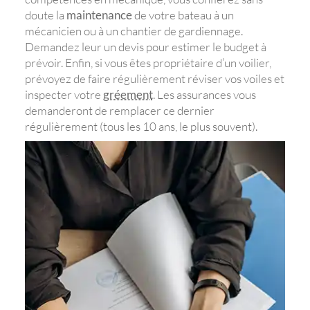
doute la
maintenance
de votre bateau à un
mécanicien ou à un chantier de gardiennage.
Demandez leur un devis pour estimer le budget à
prévoir. Enfin, si vous êtes propriétaire d’un voilier,
prévoyez de faire régulièrement réviser vos voiles et
inspecter votre
gréement
. Les assurances vous
demanderont de remplacer ce dernier
régulièrement (tous les 10 ans, le plus souvent).