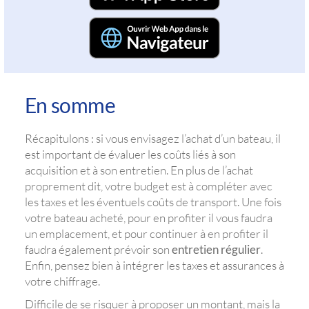
En somme
Récapitulons : si vous envisagez l’achat d’un bateau, il
est important de évaluer les coûts liés à son
acquisition et à son entretien. En plus de l’achat
proprement dit, votre budget est à compléter avec
les taxes et les éventuels coûts de transport. Une fois
votre bateau acheté, pour en profiter il vous faudra
un emplacement, et pour continuer à en profiter il
faudra également prévoir son
entretien régulier
.
Enfin, pensez bien à intégrer les taxes et assurances à
votre chiffrage.
Difficile de se risquer à proposer un montant, mais la