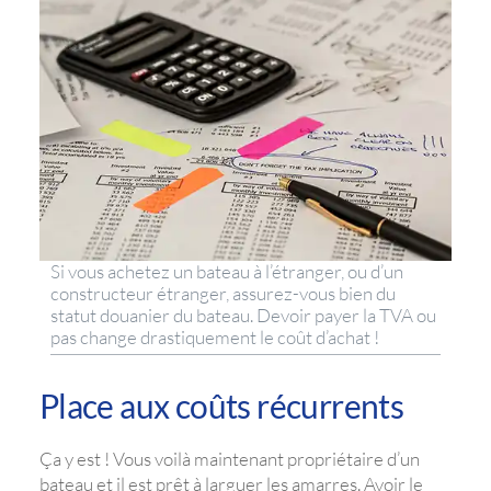
Si vous achetez un bateau à l’étranger, ou d’un
constructeur étranger, assurez-vous bien du
statut douanier du bateau. Devoir payer la TVA ou
pas change drastiquement le coût d’achat !
Place aux coûts récurrents
Ça y est ! Vous voilà maintenant propriétaire d’un
bateau et il est prêt à larguer les amarres. Avoir le