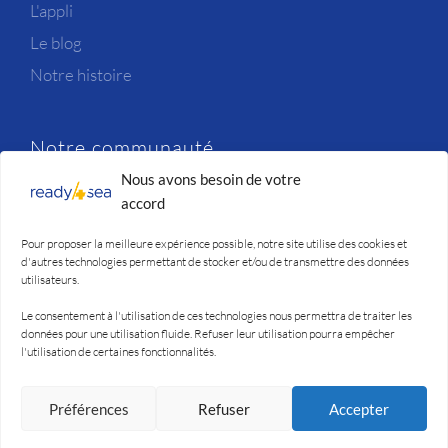
L'appli
Le blog
Notre histoire
Notre communauté
Nous avons besoin de votre
Newsletter
accord
Candidatures
Pour proposer la meilleure expérience possible, notre site utilise des cookies et
Nous contacter
d'autres technologies permettant de stocker et/ou de transmettre des données
utilisateurs.
Le consentement à l'utilisation de ces technologies nous permettra de traiter les
Quelques précisions
données pour une utilisation fluide. Refuser leur utilisation pourra empêcher
l'utilisation de certaines fonctionnalités.
Mention légales
Confidentialité
Préférences
Refuser
Accepter
Conditions d'utilisation